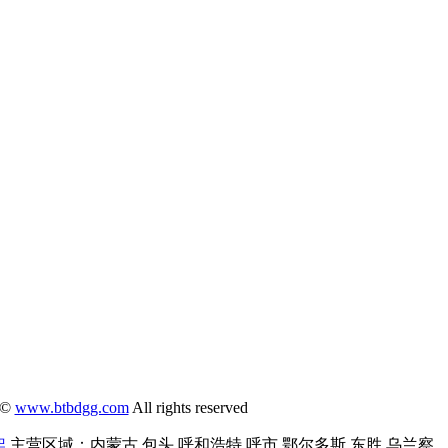
 ©
www.btbdgg.com
All rights reserved
架
主营区域：内蒙古,包头,呼和浩特,呼市,鄂尔多斯,东胜,乌兰察